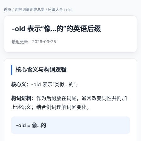
首页
/
词根词缀词典总览
/
后缀大全
/ oid
-oid 表示“像…的”的英语后缀
最近更新：
2026-03-25
核心含义与构词逻辑
核心义：
-oid 表示“类似…的”。
构词逻辑：
作为后缀放在词尾，通常改变词性并附加
上述语义；结合例词理解词尾变化。
-oid = 像…的