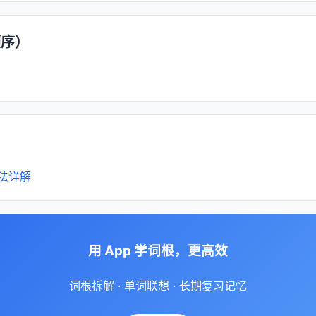
顺序）
法详解
用 App 学词根，更高效
词根拆解 · 单词联想 · 长期复习记忆