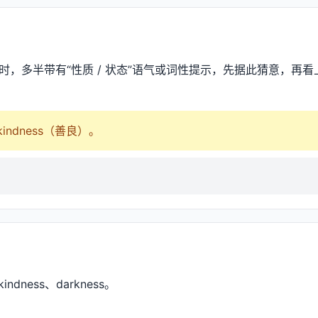
尾时，多半带有“性质 / 状态”语气或词性提示，先据此猜意，再看上下
 kindness（善良）。
indness、darkness。