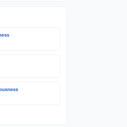
ness
iousness