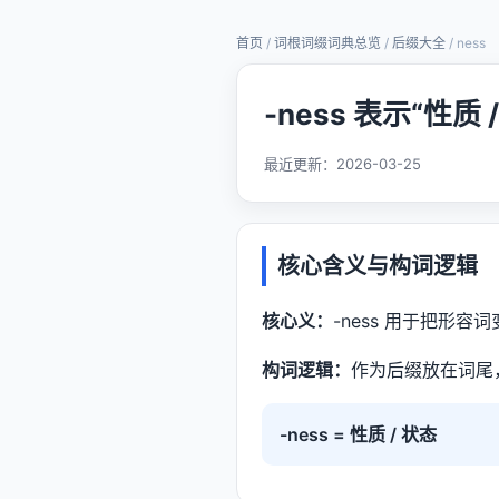
首页
/
词根词缀词典总览
/
后缀大全
/ ness
-ness 表示“性质
最近更新：
2026-03-25
核心含义与构词逻辑
核心义：
-ness 用于把形
构词逻辑：
作为后缀放在词尾
-ness = 性质 / 状态