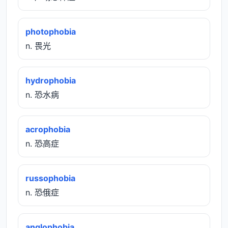
photophobia
n. 畏光
hydrophobia
n. 恐水病
acrophobia
n. 恐高症
russophobia
n. 恐俄症
anglophobia