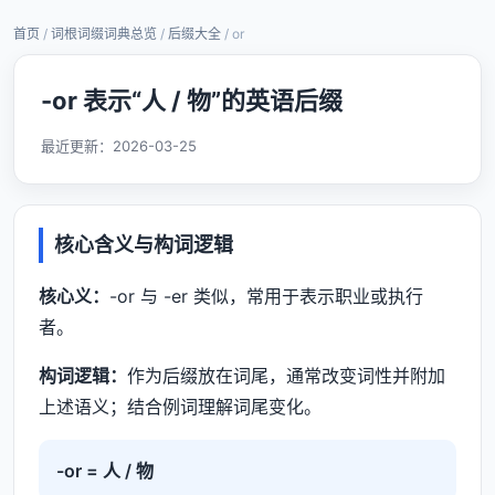
首页
/
词根词缀词典总览
/
后缀大全
/ or
-or 表示“人 / 物”的英语后缀
最近更新：
2026-03-25
核心含义与构词逻辑
核心义：
-or 与 -er 类似，常用于表示职业或执行
者。
构词逻辑：
作为后缀放在词尾，通常改变词性并附加
上述语义；结合例词理解词尾变化。
-or = 人 / 物