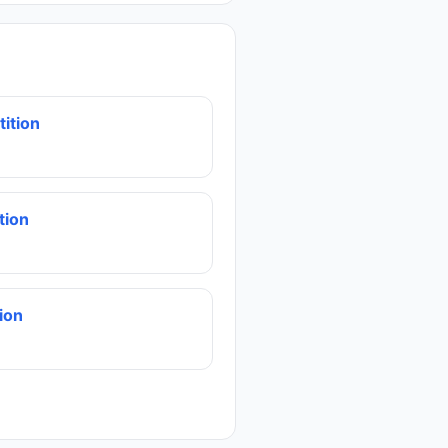
ition
tion
ion