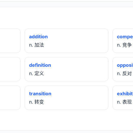
addition
compet
n. 加法
n. 竞争
definition
opposi
n. 定义
n. 反对
transition
exhibit
n. 转变
n. 表现