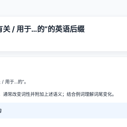
…有关 / 用于…的”的英语后缀
关 / 用于…的”。
，通常改变词性并附加上述语义；结合例词理解词尾变化。
的