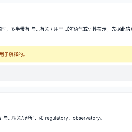
结尾时，多半带有“与…有关 / 用于…的”语气或词性提示，先据此猜意
。
 = 用于解释的。
“与…相关/场所”，如 regulatory、observatory。