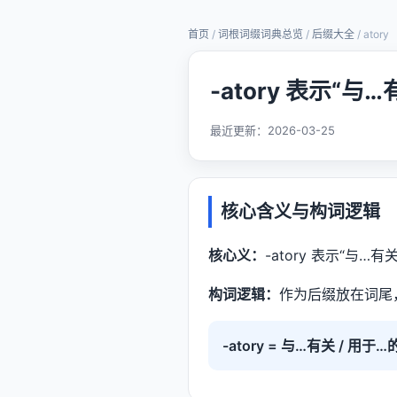
首页
/
词根词缀词典总览
/
后缀大全
/ atory
-atory 表示“与
最近更新：
2026-03-25
核心含义与构词逻辑
核心义：
-atory 表示“与…有
构词逻辑：
作为后缀放在词尾
-atory = 与…有关 / 用于…