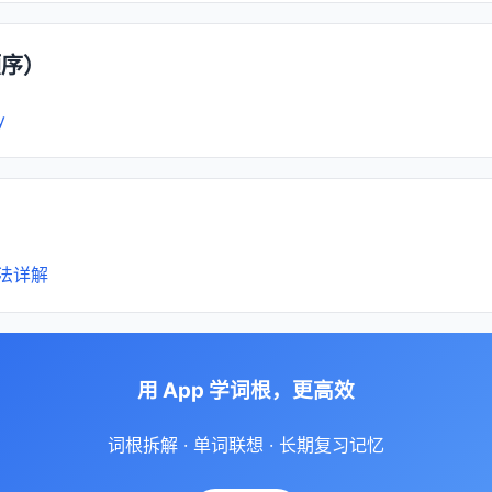
顺序）
y
法详解
用 App 学词根，更高效
词根拆解 · 单词联想 · 长期复习记忆