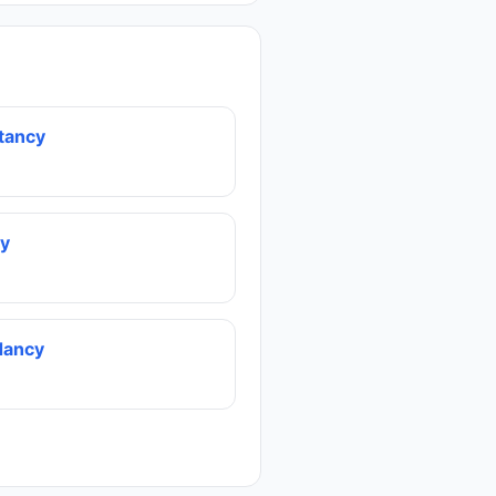
tancy
y
dancy