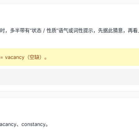
结尾时，多半带有“状态 / 性质”语气或词性提示，先据此猜意，再看上
 = vacancy（空缺）。
cancy、constancy。