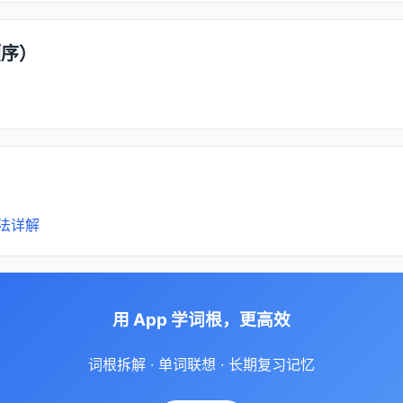
顺序）
法详解
用 App 学词根，更高效
词根拆解 · 单词联想 · 长期复习记忆