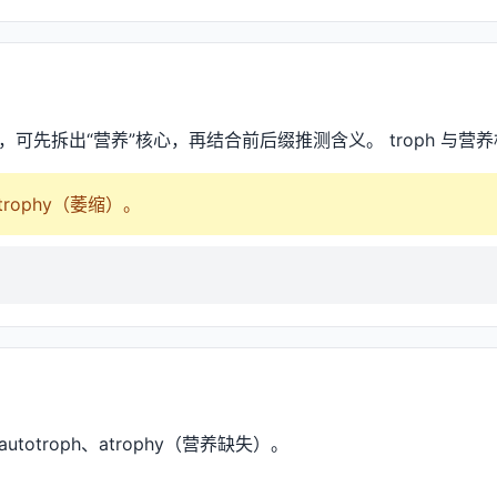
 时，可先拆出“营养”核心，再结合前后缀推测含义。 troph 与营
atrophy（萎缩）。
 autotroph、atrophy（营养缺失）。