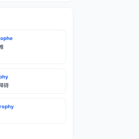
rophe
灾难
phy
养障碍
rophy