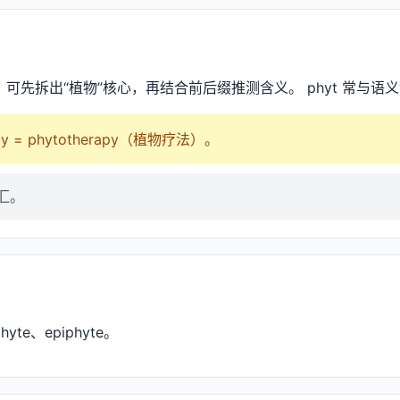
时，可先拆出“植物”核心，再结合前后缀推测含义。 phyt 常与语义
py = phytotherapy（植物疗法）。
词汇。
hyte、epiphyte。