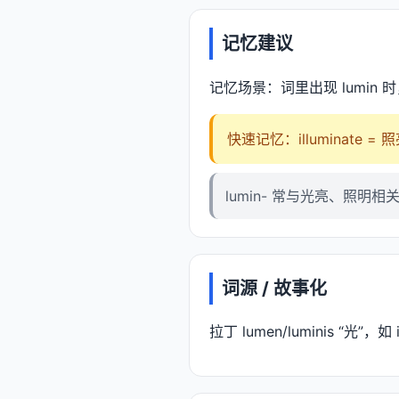
记忆建议
记忆场景：词里出现 lumin 
快速记忆：illuminate = 
lumin- 常与光亮、照明相
词源 / 故事化
拉丁 lumen/luminis “光”，如 i