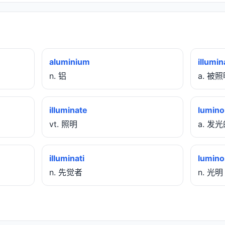
aluminium
illumi
n. 铝
a. 被
illuminate
lumino
vt. 照明
a. 发
illuminati
lumino
n. 先觉者
n. 光明