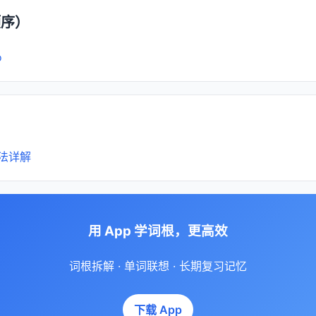
顺序）
o
法详解
用 App 学词根，更高效
词根拆解 · 单词联想 · 长期复习记忆
下载 App