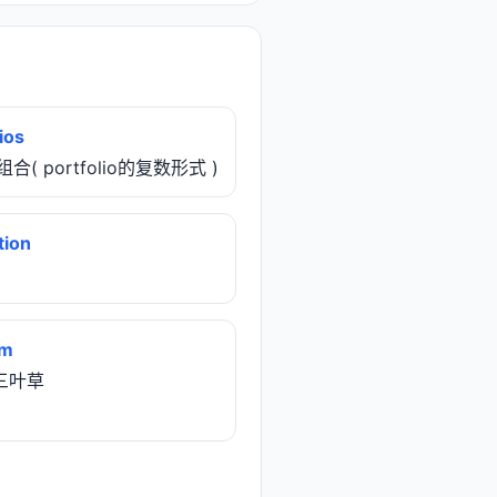
ios
组合( portfolio的复数形式 )
tion
um
]三叶草