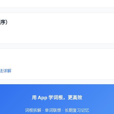
顺序）
法详解
用 App 学词根，更高效
词根拆解 · 单词联想 · 长期复习记忆