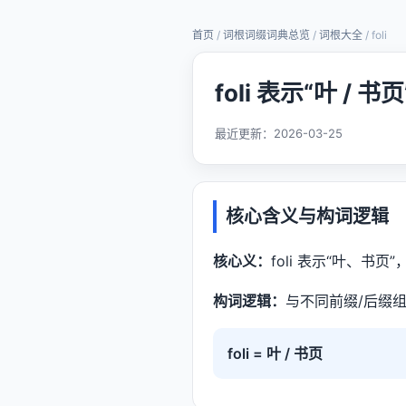
首页
/
词根词缀词典总览
/
词根大全
/ foli
foli 表示“叶 / 
最近更新：
2026-03-25
核心含义与构词逻辑
核心义：
foli 表示“叶、书
构词逻辑：
与不同前缀/后缀组
foli = 叶 / 书页