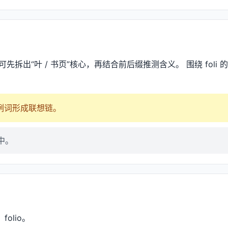
，可先拆出“叶 / 书页”核心，再结合前后缀推测含义。 围绕 fol
频例词形成联想链。
中。
、folio。