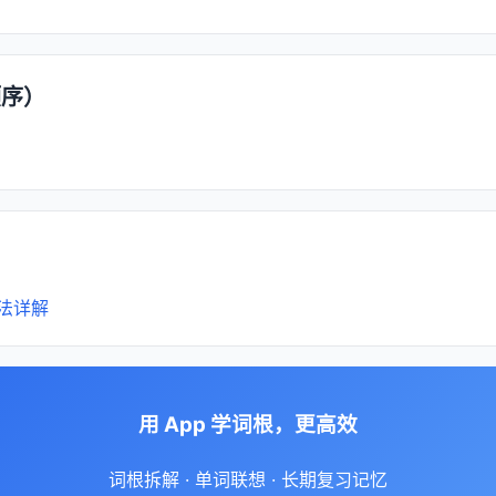
顺序）
法详解
用 App 学词根，更高效
词根拆解 · 单词联想 · 长期复习记忆