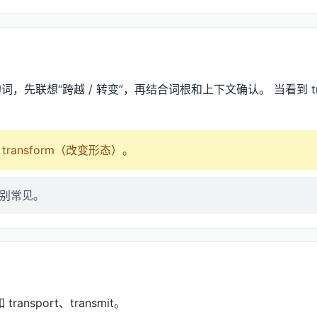
头的词，先联想“跨越 / 转变”，再结合词根和上下文确认。 当看到 t
= transform（改变形态）。
特别常见。
ransport、transmit。