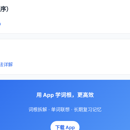
顺序）
a
法详解
用 App 学词根，更高效
词根拆解 · 单词联想 · 长期复习记忆
下载 App