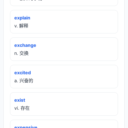
explain
v. 解释
exchange
n. 交换
excited
a. 兴奋的
exist
vi. 存在
expensive